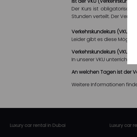
Ist der VKU (Verkehrskundek
Der Kurs ist obligatorisc
Stunden verteilt. Der Verke
Verkehrskundekurs (VKU) O
Leider gibt es diese Möglichk
Verkehrskundekurs (VKU) 
In unserer VKU unterrichte
An welchen Tagen ist der 
Weitere Informationen find
Luxury car rental in Dubai
Luxury car r