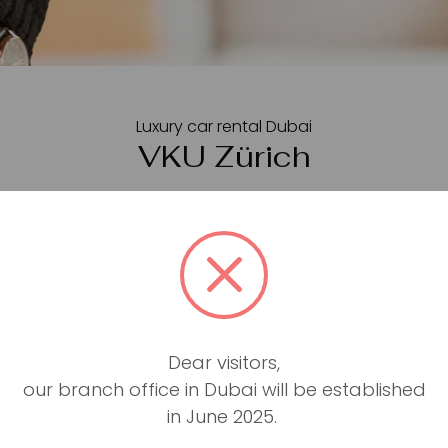
Luxury car rental Dubai
VKU Zürich
r
Verkehrskundekurs Zürich
in der google.ch?
Willkommen
e.
) in Zürich ist eine theoretische Vorbereitung für das F
ung im praktischen Fahrunterricht. In diesen 8 Stunden wir
Dear visitors,
zu verhalten hast. Wir werden dir zeigen wie man die rich
our branch office in Dubai will be established
spiele besprochen.
in June 2025.