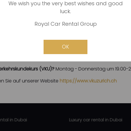
urs) obligatorisch?
We wish you the very best wishes and good
h und dauert 8 Stunden (4 x 2 Stunden). Diese 8 Stund
luck.
hrskundekurs ist bei einem Fahrlehrer abzulegen.
Royal Car Rental Group
nline?
eit nicht.
OK
Wochenende (Samstag, Sonntag)?
n wir den VKU an Wochentagen (Montag, Dienstag, Mittwo
Verkehrskundekurs (VKU)?
Montag - Donnerstag um 19.00-21
en Sie auf unserer Website
https://www.vkuzurich.ch
ental in Dubai
Luxury car rental in Dubai