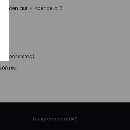
en werden auf 4 Abende a 2
ch, Donnerstag).
.00 Uhr.
Luxury car rental UAE