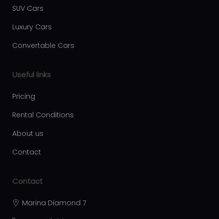
Moving services Belgrade
SUV Cars
Plastic surgery Royal
Luxury Cars
Aesthetic surgery Royal
Convertable Cars
First Facility
Useful links
Pricing
Rental Conditions
About us
Contact
Contact
Marina Diamond 7