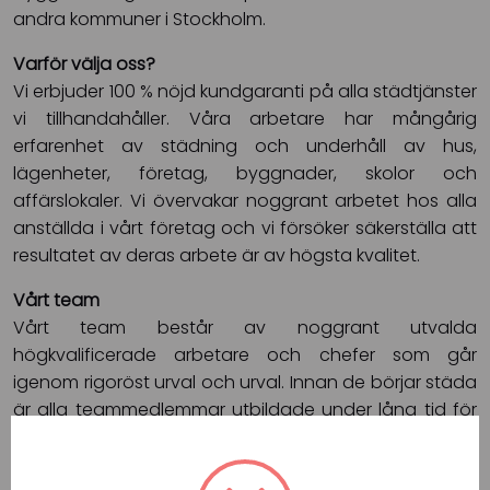
andra kommuner i Stockholm.
Varför välja oss?
Vi erbjuder 100 % nöjd kundgaranti på alla städtjänster
vi tillhandahåller. Våra arbetare har mångårig
erfarenhet av städning och underhåll av hus,
lägenheter, företag, byggnader, skolor och
affärslokaler. Vi övervakar noggrant arbetet hos alla
anställda i vårt företag och vi försöker säkerställa att
resultatet av deras arbete är av högsta kvalitet.
Vårt team
Vårt team består av noggrant utvalda
högkvalificerade arbetare och chefer som går
igenom rigoröst urval och urval. Innan de börjar städa
är alla teammedlemmar utbildade under lång tid för
de strikta och höga standarder för städning som
föreskrivs av vårt företag.