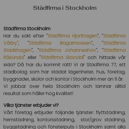
Städfirma i Stockholm
Städfirma Stockholm
Har du sökt efter "
Städfirma Hjorthagen
", "
Städfirma
Vårby
"
, "
Städfirma Bagarmossen
", "
Städfirma
Stadshagen
", "
Städfirma Johanneshov
", "
Städfirma
Råsunda
" eller "
Städfirma Sköndal
" och hittade vår
sida? Då har du kommit rätt! Vi är Städfirma 77, ett
städbolag som har städat lägenheter, hus, företag,
byggnader, skolor och kontor i Stockholm mer än 11 år.
Vi jobbar över hela Stockholm och lämnar alltid
resultat som håller hög kvalitet!
Vilka tjänster erbjuder vi?
Vårt företag erbjuder följande tjänster: flyttstädning,
hemstädning, kontorsstädning, stor/grov städning,
byggstädning och fönsterputs i Stockholm samt alla