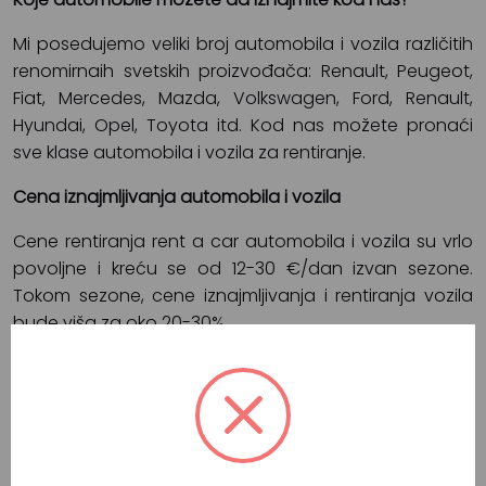
Mi posedujemo veliki broj automobila i vozila različitih
renomirnaih svetskih proizvođača: Renault, Peugeot,
Fiat, Mercedes, Mazda, Volkswagen, Ford, Renault,
Hyundai, Opel, Toyota itd. Kod nas možete pronaći
sve klase automobila i vozila za rentiranje.
Cena iznajmljivanja automobila i vozila
Cene rentiranja rent a car automobila i vozila su vrlo
povoljne i kreću se od 12-30 €/dan izvan sezone.
Tokom sezone, cene iznajmljivanja i rentiranja vozila
bude viša za oko 20-30%.
Podrška na teritoriji Srbije, regiona i EU
Ukoliko odlučite da rentirate naš rent a car auto ili
drugo vozilo, imaćete podršku 24/7 na teritoriji Srbije,
regiona i EU.