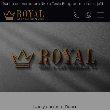
Rent a car Aerodrom Nikola Tesla Beograd, rentiranje, jeftina cena, nova automatik vozila
Luxury car rental Dubai