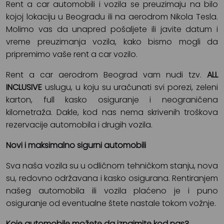
Rent a car automobili i vozila se preuzimaju na bilo
kojoj lokaciju u Beogradu ili na aerodrom Nikola Tesla.
Molimo vas da unapred pošaljete ili javite datum i
vreme preuzimanja vozila, kako bismo mogli da
pripremimo vaše rent a car vozilo.
Rent a car aerodrom Beograd vam nudi tzv.
ALL
INCLUSIVE
uslugu, u koju su uračunati svi porezi, zeleni
karton, full kasko osiguranje i neograničena
kilometraža. Dakle, kod nas nema skrivenih troškova
rezervacije automobila i drugih vozila.
Novi i maksimalno sigurni automobili
Sva naša vozila su u odličnom tehničkom stanju, nova
su, redovno održavana i kasko osigurana. Rentiranjem
našeg automobila ili vozila plaćeno je i puno
osiguranje od eventualne štete nastale tokom vožnje.
Koje automobile možete da iznajmite kod nas?