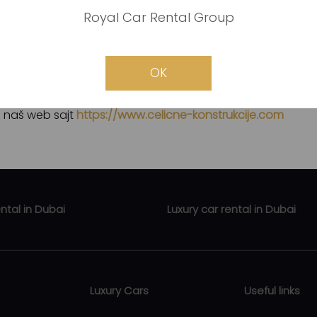
 BiH i Sloveniji.
Royal Car Rental Group
imu i proizvodnim kapacitetima, u stanju smo da odgovo
oženost čelične konstrukcije. Pored navedenih usluga, naša
OK
nženjering, projektovanj, izvođenja radova nadzora, saveto
e naš web sajt
https://www.celicne-konstrukcije.com
ental in Dubai
Luxury car rental in Dubai
ental Business Bay
Luxury car rental Zabeel
rental Downtown Dubai
Luxury car rental Abu Hail
Luxury Cars
Useful links
ental Dubai Marina
Luxury car rental Al Qusais