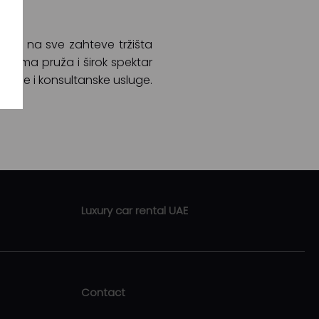
rimo na sve zahteve tržišta
 firma pruža i širok spektar
vanje i konsultanske usluge.
Luxury car rental UAE
Luxury car rental Abu Dhabi
Luxury car rental Sharjah
Contact
Luxury car rental Ras Al Khaimah