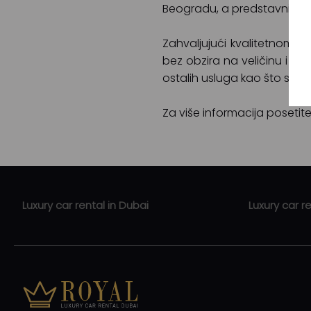
Beogradu, a predstavništva u
Zahvaljujući kvalitetnom t
bez obzira na veličinu i sl
ostalih usluga kao što su i
Za više informacija posetit
Luxury car rental in Dubai
Luxury car r
Luxury car rental Jumeirah
Luxury car r
Luxury car rental Dubai Mall
Luxury car 
Luxury car rental Mall of Emirates
Luxury car r