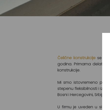
Čelične konstrukcije
se bav
godina. Primarna delatnos
konstrukcije.
Mi smo istovremeno prozvo
stepenu fleksibilnosti i izu
Bosni i Hercegovini, Srbiji, H
U firmu je uveden u siste